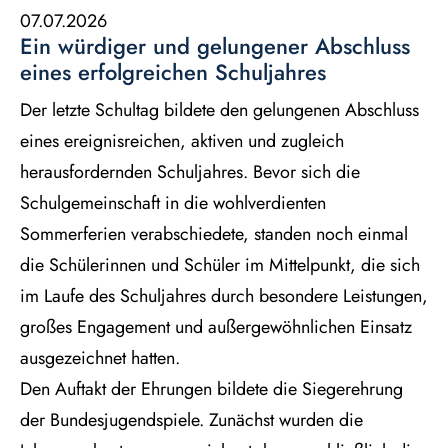
07.07.2026
Ein würdiger und gelungener Abschluss
eines erfolgreichen Schuljahres
Der
letzte
Schultag
bildete
den
gelungenen
Abschluss
eines
ereignisreichen,
aktiven
und
zugleich
herausfordernden
Schuljahres.
Bevor
sich
die
Schulgemeinschaft
in
die
wohlverdienten
Sommerferien
verabschiedete,
standen
noch
einmal
die
Schülerinnen
und
Schüler
im
Mittelpunkt,
die
sich
im
Laufe
des
Schuljahres
durch
besondere
Leistungen,
großes
Engagement
und
außergewöhnlichen Einsatz
ausgezeichnet hatten.
Den
Auftakt
der
Ehrungen
bildete
die
Siegerehrung
der
Bundesjugendspiele.
Zunächst
wurden
die