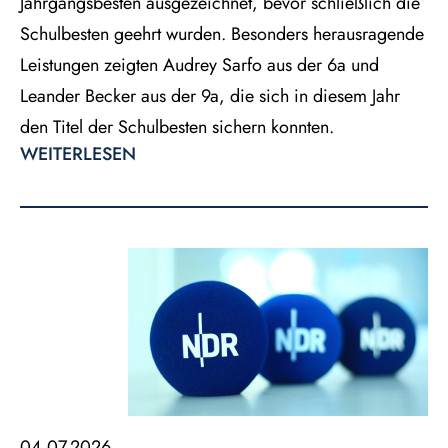
Jahrgangsbesten
ausgezeichnet,
bevor
schließlich
die
Schulbesten
geehrt
wurden.
Besonders
herausragende
Leistungen
zeigten
Audrey
Sarfo
aus
der
6a
und
Leander
Becker
aus
der
9a,
die
sich
in diesem Jahr
den Titel der Schulbesten sichern konnten.
WEITERLESEN
04.07.2026