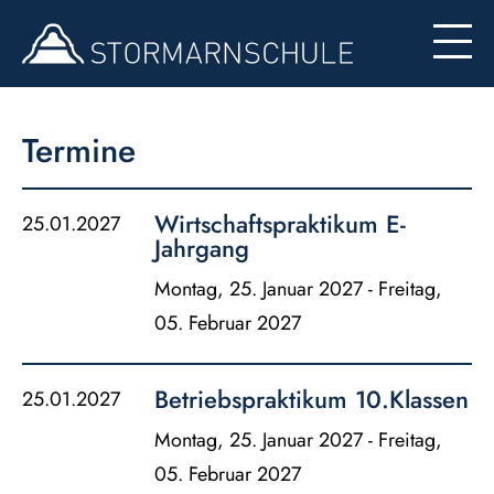
Begabten- und Begabungsförderung (LemaS)
Für Eltern
Berufsinfo
Formulare
Besondere Angebote
Termine
Konzept zur Nutzung der Ipads
Wirtschaftspraktikum E-
25.01.2027
Jahrgang
Montag, 25. Januar 2027 - Freitag,
05. Februar 2027
Betriebspraktikum 10.Klassen
25.01.2027
Montag, 25. Januar 2027 - Freitag,
05. Februar 2027