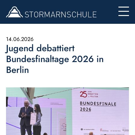
Begabten- und Begabungsförderung (LemaS)
Für Eltern
Berufsinfo
Formulare
Besondere Angebote
14.06.2026
Jugend debattiert
Konzept zur Nutzung der Ipads
Bundesfinaltage 2026 in
Berlin