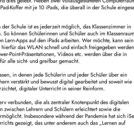
ird dies gelebt. Neben zwei vollausgestatteten Computerrä
Pad-Koffer mit je 10 iPads, die überall in der Schule eingese
er Schule ist es jederzeit möglich, das Klassenzimmer in
. So können Schülerinnen und Schüler auch im Klassenrau
len Lern-Apps auf den iPads arbeiten. Wer möchte, kann sein
 hierfür das WLAN schnell und einfach freigegeben werden
ower-Point-Präsentationen, Videos etc. werden über die in
ür alle sicht- und greifbar gemacht.
ssen, in denen jede Schülerin und jeder Schüler über ein
hern verstärkt und bewusst digital gearbeitet und soweit wie
chtet, digitaler Unterricht in seiner Reinform.
erv verbunden, die als zentraler Knotenpunkt des digitalen
 zwischen Lehrern und Schülern erleichtert sowie die
d ermöglicht. Insbesondere während der Pandemie hat sich iS
terrichts gezeigt, das unter anderem auch das „Lernen auf