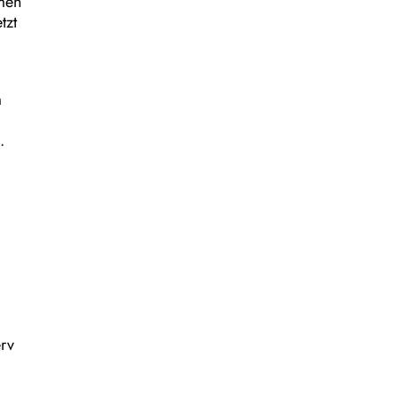
umen
tzt
m
.
erv