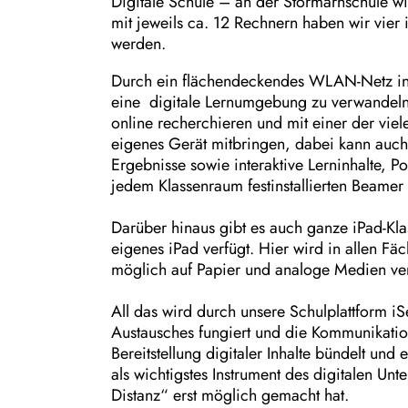
Digitale Schule – an der Stormarnschule w
mit jeweils ca. 12 Rechnern haben wir vier i
werden.
Durch ein flächendeckendes WLAN-Netz in d
eine digitale Lernumgebung zu verwandeln
online recherchieren und mit einer der vie
eigenes Gerät mitbringen, dabei kann auch
Ergebnisse sowie interaktive Lerninhalte, P
jedem Klassenraum festinstallierten Beamer f
Darüber hinaus gibt es auch ganze iPad-Kla
eigenes iPad verfügt. Hier wird in allen Fäc
möglich auf Papier und analoge Medien verzi
All das wird durch unsere Schulplattform iS
Austausches fungiert und die Kommunikation
Bereitstellung digitaler Inhalte bündelt un
als wichtigstes Instrument des digitalen Un
Distanz“ erst möglich gemacht hat.