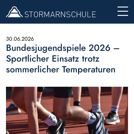
Begabten- und Begabungsförderung (LemaS)
Für Eltern
Berufsinfo
Formulare
Besondere Angebote
30.06.2026
Bundesjugendspiele 2026 –
Konzept zur Nutzung der Ipads
Sportlicher Einsatz trotz
sommerlicher Temperaturen