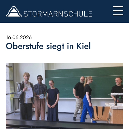
Begabten- und Begabungsförderung (LemaS)
Für Eltern
Berufsinfo
Formulare
Besondere Angebote
16.06.2026
Oberstufe siegt in Kiel
Konzept zur Nutzung der Ipads