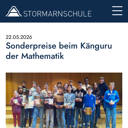
Begabten- und Begabungsförderung (LemaS)
Für Eltern
Berufsinfo
Formulare
Besondere Angebote
22.05.2026
Sonderpreise beim Känguru
Konzept zur Nutzung der Ipads
der Mathematik