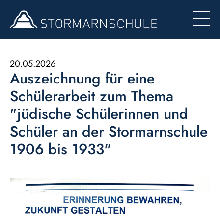
Begabten- und Begabungsförderung (LemaS)
Für Eltern
Berufsinfo
Formulare
Besondere Angebote
20.05.2026
Auszeichnung für eine
Konzept zur Nutzung der Ipads
Schülerarbeit zum Thema
"jüdische Schülerinnen und
Schüler an der Stormarnschule
1906 bis 1933"