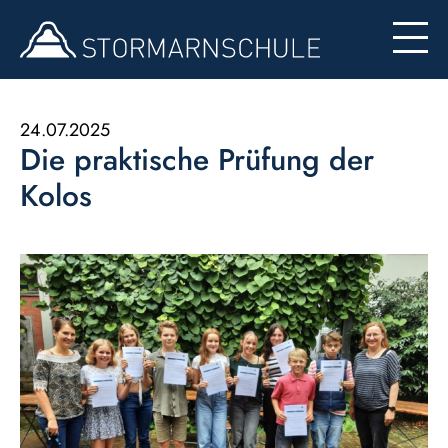
Begabten- und Begabungsförderung (LemaS)
Für Eltern
Berufsinfo
Formulare
Besondere Angebote
24.07.2025
Die praktische Prüfung der
Konzept zur Nutzung der Ipads
Kolos